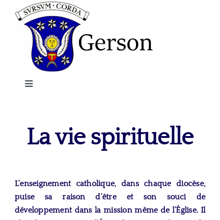
Passer
au
contenu
Toggle
Navigation
Gerson
La vie spirituelle
Le Cap
Etudier à Gerson
L’enseignement catholique, dans chaque diocèse,
puise sa raison d’être et son souci de
Rejoindre Gerson
développement dans la mission même de l’Église. Il