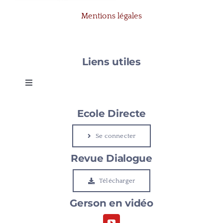
Mentions légales
Liens utiles
Toggle
Navigation
Gerson
Ecole Directe
Se connecter
Le Cap
Revue Dialogue
Etudier à Gerson
Télécharger
Gerson en vidéo
Rejoindre Gerson