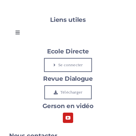
Liens utiles
Toggle
Navigation
Gerson
Ecole Directe
Se connecter
Le Cap
Revue Dialogue
Etudier à Gerson
Télécharger
Gerson en vidéo
Rejoindre Gerson
Nous contacter