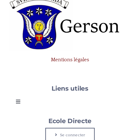
Mentions légales
Liens utiles
Toggle
Navigation
Gerson
Ecole Directe
Se connecter
Le Cap