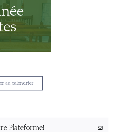
nnée
tes
er au calendrier
tre Plateforme!
Email