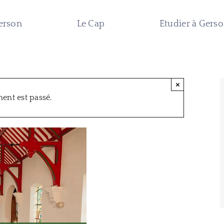
erson
Le Cap
Etudier à Gers
×
ent est passé.