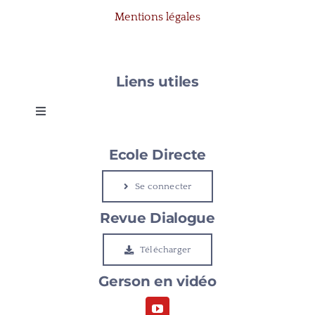
Mentions légales
Liens utiles
Toggle
Navigation
Gerson
Ecole Directe
Se connecter
Le Cap
Revue Dialogue
Etudier à Gerson
Télécharger
Gerson en vidéo
Rejoindre Gerson