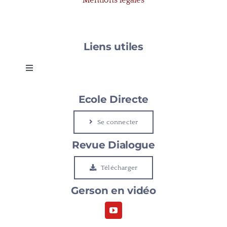
Liens utiles
Toggle
Navigation
Gerson
Ecole Directe
Se connecter
Le Cap
Revue Dialogue
Etudier à Gerson
Télécharger
Gerson en vidéo
Rejoindre Gerson