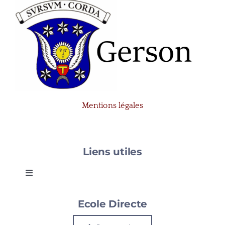
Mentions légales
Liens utiles
Toggle
Navigation
Gerson
Ecole Directe