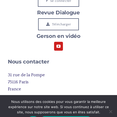
Se connecter
Le Cap
Revue Dialogue
Etudier à Gerson
Télécharger
Gerson en vidéo
Rejoindre Gerson
Nous contacter
31 rue de la Pompe
75116 Paris
France
Nous utilisons des cookies pour vous garantir la meilleure
+33 (0)1 45 03 81 00
expérience sur notre site web. Si vous continuez à utiliser ce
site, nous supposerons que vous en êtes satisfait.
nous contacter