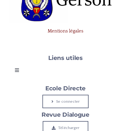
Mentions légales
Liens utiles
Toggle
Navigation
Gerson
Ecole Directe
Se connecter
Le Cap
Revue Dialogue
Etudier à Gerson
Télécharger