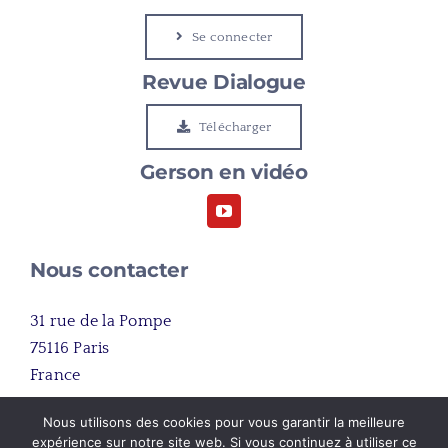
Se connecter
Le Cap
Revue Dialogue
Etudier à Gerson
Télécharger
Gerson en vidéo
Rejoindre Gerson
Nous contacter
31 rue de la Pompe
75116 Paris
France
Nous utilisons des cookies pour vous garantir la meilleure
+33 (0)1 45 03 81 00
expérience sur notre site web. Si vous continuez à utiliser ce