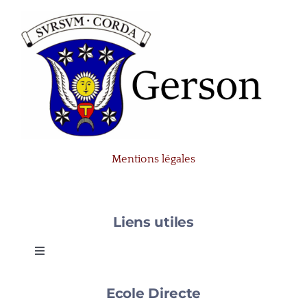
Mentions légales
Liens utiles
Toggle
Navigation
Gerson
Ecole Directe