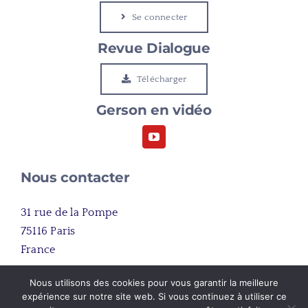
Se connecter
Le Cap
Revue Dialogue
Etudier à Gerson
Télécharger
Gerson en vidéo
Rejoindre Gerson
Nous contacter
31 rue de la Pompe
75116 Paris
France
Nous utilisons des cookies pour vous garantir la meilleure
+33 (0)1 45 03 81 00
expérience sur notre site web. Si vous continuez à utiliser ce