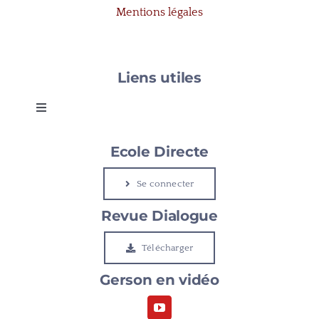
Mentions légales
Liens utiles
Toggle
Navigation
Gerson
Ecole Directe
Se connecter
Le Cap
Revue Dialogue
Etudier à Gerson
Télécharger
Gerson en vidéo
Rejoindre Gerson