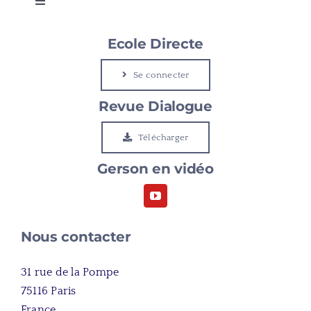
Toggle
Navigation
Gerson
Ecole Directe
Se connecter
Le Cap
Revue Dialogue
Etudier à Gerson
Télécharger
Gerson en vidéo
Rejoindre Gerson
Nous contacter
31 rue de la Pompe
75116 Paris
France