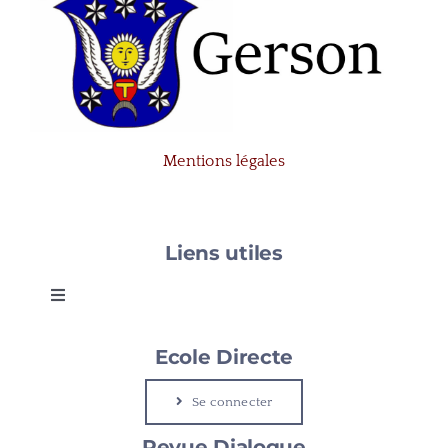
Mentions légales
Liens utiles
Toggle
Navigation
Gerson
Ecole Directe
Se connecter
Le Cap
Revue Dialogue